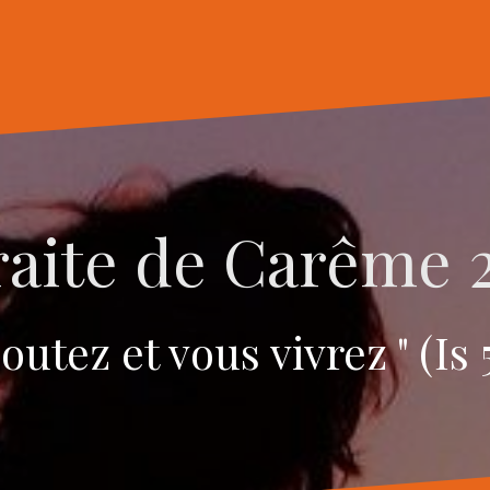
raite de Carême 
outez et vous vivrez " (Is 