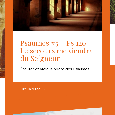
Psaumes #5 – Ps 120 –
Le secours me viendra
du Seigneur
Écouter et vivre la prière des Psaumes.
Lire la suite →