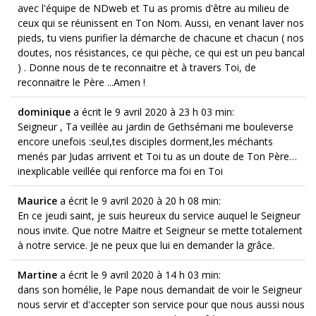
avec l'équipe de NDweb et Tu as promis d'être au milieu de
ceux qui se réunissent en Ton Nom. Aussi, en venant laver nos
pieds, tu viens purifier la démarche de chacune et chacun ( nos
doutes, nos résistances, ce qui pèche, ce qui est un peu bancal
) . Donne nous de te reconnaitre et à travers Toi, de
reconnaitre le Père ...Amen !
dominique
a écrit le 9 avril 2020
à 23 h 03 min
:
Seigneur , Ta veillée au jardin de Gethsémani me bouleverse
encore unefois :seul,tes disciples dorment,les méchants
menés par Judas arrivent et Toi tu as un doute de Ton Père…
inexplicable veillée qui renforce ma foi en Toi
Maurice
a écrit le 9 avril 2020
à 20 h 08 min
:
En ce jeudi saint, je suis heureux du service auquel le Seigneur
nous invite. Que notre Maitre et Seigneur se mette totalement
à notre service. Je ne peux que lui en demander la grâce.
Martine
a écrit le 9 avril 2020
à 14 h 03 min
:
dans son homélie, le Pape nous demandait de voir le Seigneur
nous servir et d'accepter son service pour que nous aussi nous