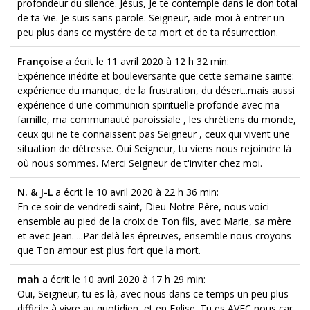
profondeur du silence. Jésus, Je te contemple dans le don total
de ta Vie. Je suis sans parole. Seigneur, aide-moi à entrer un
peu plus dans ce mystére de ta mort et de ta résurrection.
Françoise
a écrit le 11 avril 2020
à 12 h 32 min
:
Expérience inédite et bouleversante que cette semaine sainte:
expérience du manque, de la frustration, du désert..mais aussi
expérience d'une communion spirituelle profonde avec ma
famille, ma communauté paroissiale , les chrétiens du monde,
ceux qui ne te connaissent pas Seigneur , ceux qui vivent une
situation de détresse. Oui Seigneur, tu viens nous rejoindre là
où nous sommes. Merci Seigneur de t'inviter chez moi.
N. & J-L
a écrit le 10 avril 2020
à 22 h 36 min
:
En ce soir de vendredi saint, Dieu Notre Père, nous voici
ensemble au pied de la croix de Ton fils, avec Marie, sa mère
et avec Jean. ...Par delà les épreuves, ensemble nous croyons
que Ton amour est plus fort que la mort.
mah
a écrit le 10 avril 2020
à 17 h 29 min
:
Oui, Seigneur, tu es là, avec nous dans ce temps un peu plus
difficile à vivre au quotidien, et en Eglise. Tu es AVEC nous car