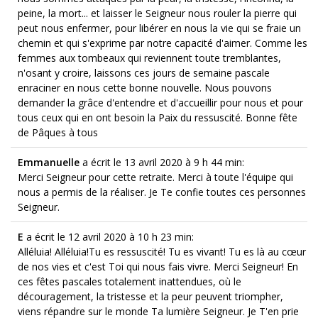
peine, la mort... et laisser le Seigneur nous rouler la pierre qui
peut nous enfermer, pour libérer en nous la vie qui se fraie un
chemin et qui s'exprime par notre capacité d'aimer. Comme les
femmes aux tombeaux qui reviennent toute tremblantes,
n'osant y croire, laissons ces jours de semaine pascale
enraciner en nous cette bonne nouvelle. Nous pouvons
demander la grâce d'entendre et d'accueillir pour nous et pour
tous ceux qui en ont besoin la Paix du ressuscité. Bonne fête
de Pâques à tous
Emmanuelle
a écrit le 13 avril 2020
à 9 h 44 min
:
Merci Seigneur pour cette retraite. Merci à toute l'équipe qui
nous a permis de la réaliser. Je Te confie toutes ces personnes
Seigneur.
E
a écrit le 12 avril 2020
à 10 h 23 min
:
Alléluia! Alléluia!Tu es ressuscité! Tu es vivant! Tu es là au cœur
de nos vies et c'est Toi qui nous fais vivre. Merci Seigneur! En
ces fêtes pascales totalement inattendues, où le
découragement, la tristesse et la peur peuvent triompher,
viens répandre sur le monde Ta lumière Seigneur. Je T'en prie