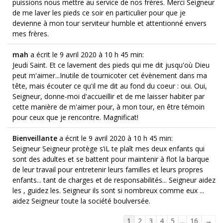
puissions nous mettre au service de nos frères. Merci Seigneur
de me laver les pieds ce soir en particulier pour que je
devienne à mon tour serviteur humble et attentionné envers
mes frères.
mah
a écrit le 9 avril 2020
à 10 h 45 min
:
Jeudi Saint. Et ce lavement des pieds qui me dit jusqu'où Dieu
peut m'aimer...Inutile de tournicoter cet évènement dans ma
tête, mais écouter ce qu'il me dit au fond du coeur : oui. Oui,
Seigneur, donne-moi d'accueillir et de me laisser habiter par
cette manière de m'aimer pour, à mon tour, en être témoin
pour ceux que je rencontre. Magnificat!
Bienveillante
a écrit le 9 avril 2020
à 10 h 45 min
:
Seigneur Seigneur protège s’iL te plaît mes deux enfants qui
sont des adultes et se battent pour maintenir à flot la barque
de leur travail pour entretenir leurs familles et leurs propres
enfants... tant de charges et de responsabilités... Seigneur aidez
les , guidez les. Seigneur ils sont si nombreux comme eux ...
aidez Seigneur toute la société boulversée.
Navigation
1
2
3
4
5
...
16
→