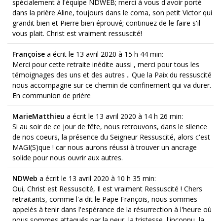
spécialement à l'équipe NDWEB; merci à vous d'avoir porté
dans la prière Aline, toujours dans le coma, son petit Victor qui
grandit bien et Pierre bien éprouvé; continuez de le faire s'il
vous plait. Christ est vraiment ressuscité!
Françoise
a écrit le 13 avril 2020
à 15 h 44 min
:
Merci pour cette retraite inédite aussi , merci pour tous les
témoignages des uns et des autres .. Que la Paix du ressuscité
nous accompagne sur ce chemin de confinement qui va durer.
En communion de prière
MarieMatthieu
a écrit le 13 avril 2020
à 14 h 26 min
:
Si au soir de ce jour de fête, nous retrouvons, dans le silence
de nos coeurs, la présence du Seigneur Ressuscité, alors c'est
MAGI(S)que ! car nous aurons réussi à trouver un ancrage
solide pour nous ouvrir aux autres.
NDWeb
a écrit le 13 avril 2020
à 10 h 35 min
:
Oui, Christ est Ressuscité, Il est vraiment Ressuscité ! Chers
retraitants, comme l'a dit le Pape François, nous sommes
appelés à tenir dans l'espérance de la résurrection à l'heure où
nous sommes attaqués par la peur, la tristesse, l'inconnu, la