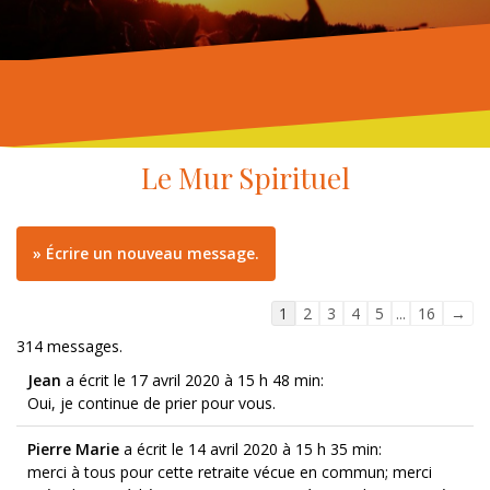
Le Mur Spirituel
Navigation
1
2
3
4
5
...
16
→
dans
314 messages.
la
Jean
a écrit le 17 avril 2020
à 15 h 48 min
:
liste
Oui, je continue de prier pour vous.
du
livre
Pierre Marie
a écrit le 14 avril 2020
à 15 h 35 min
:
d’or
merci à tous pour cette retraite vécue en commun; merci