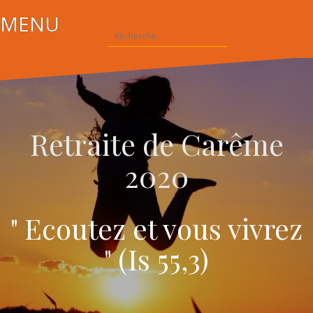
Aller
MENU
au
Rechercher :
contenu
Retraite de Carême
2020
" Ecoutez et vous vivrez
" (Is 55,3)