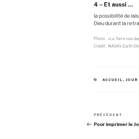
4 – Et aussi …
la possibilité de lai
Dieu durant la retra
Photo : «La Terre vue de
Crédit : NASA’s Earth 
CATÉGORIES
ACCUEIL
,
JOUR
Navigation
Article
PRÉCÉDENT
de
précédent
Pour imprimer le Jo
l’article