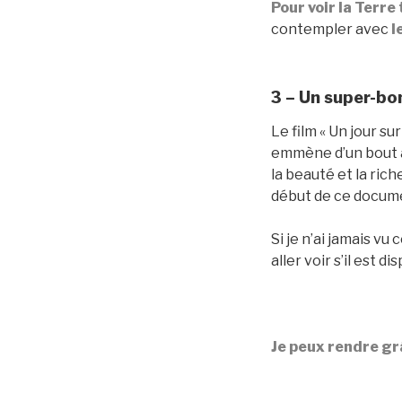
Pour voir la Terre 
contempler avec
l
3 – Un super-bo
Le film « Un jour s
emmène d’un bout à 
la beauté et la rich
début de ce docum
Si je n’ai jamais vu
aller voir s’il est 
Je peux rendre grâ