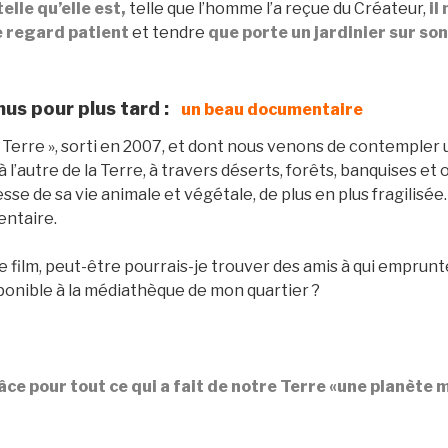
telle qu’elle est,
telle que l’homme l’a reçue du Créateur,
il
e regard
patient
et
tendre
que porte un jardinier sur son
nus pour plus tard :
un beau documentaire
ur Terre », sorti en 2007, et dont nous venons de contempler 
l’autre de la Terre, à travers déserts, forêts, banquises et
esse de sa vie animale et végétale, de plus en plus fragilisée
entaire.
 ce film, peut-être pourrais-je trouver des amis à qui emprun
disponible à la médiathèque de mon quartier ?
ce pour tout ce qui a fait de notre Terre «une planète m