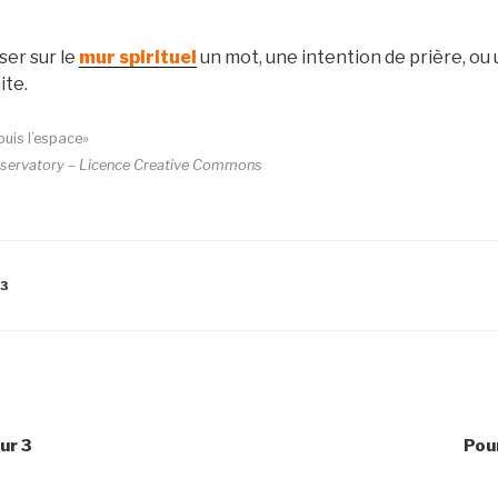
sser sur le
mur spirituel
un mot, une intention de prière, ou
ite.
puis l’espace»
Observatory – Licence Creative Commons
 3
ur 3
Pour