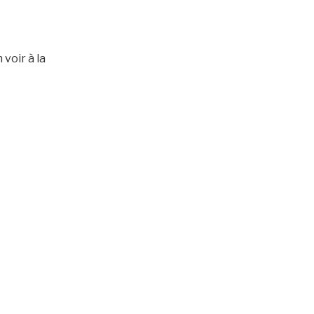
le
volume.
voir à la