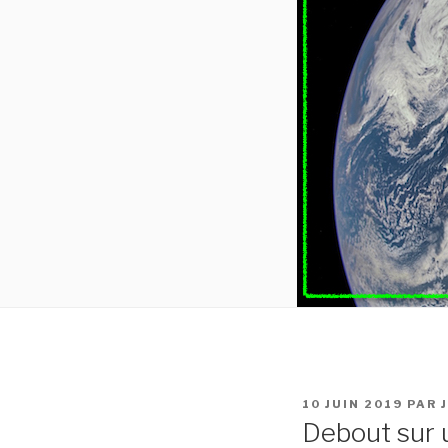
PUBLIÉ
10 JUIN 2019
PAR
LE
Debout sur 