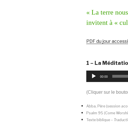
« La terre nous
invitent à « cu
PDF du jour accessib
1 – La Méditatio
Lecteur
00:00
audio
(Cliquer sur le bouto
Abba, Père (session aco
Psalm 95 (Come Worshi
Texte biblique –
Traducti