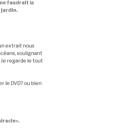
 me faudrait
la
 jardin.
un extrait nous
 océans, soulignant
. Je regarde le tout
ter le DVD? ou bien
iracle».