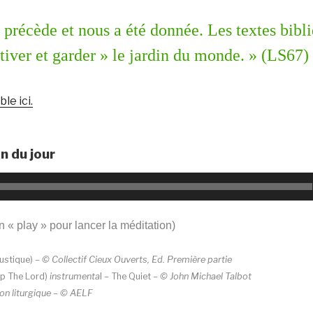
 précède et nous a été donnée. Les textes bibl
ltiver et garder » le jardin du monde. » (LS67)
le ici.
n du jour
n « play » pour lancer la méditation)
ustique)
– © Collectif Cieux Ouverts, Ed. Première partie
p The Lord)
instrumenta
l – The Quiet
– © John Michael Talbot
on liturgique – © AELF