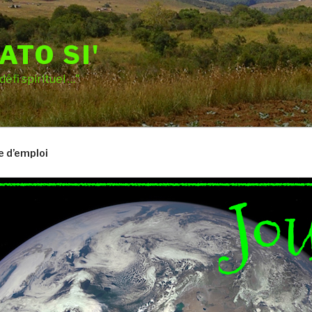
ATO SI'
 défi spirituel …"
 d’emploi